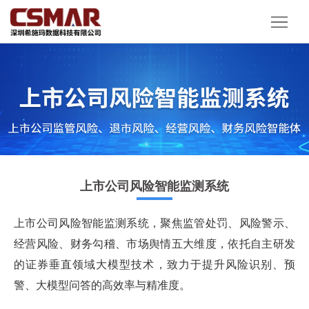
首
页
产
品
解
服
决
客
务
方
户
资
案
案
讯
关
上市公司风险智能监测系统
例
动
于
上市公司风险智能监测系统，聚焦监管处罚、风险警示、
态
我
经营风险、财务勾稽、市场舆情五大维度，依托自主研发
的证券垂直领域大模型技术，致力于提升风险识别、预
们
警、大模型问答的高效率与精准度。