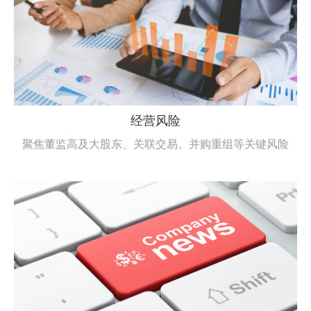
经营风险
聚焦董监高及大股东、关联交易、并购重组等关键风险