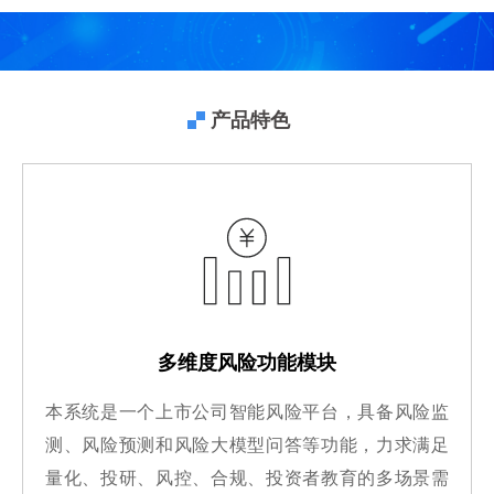
产品特色
多维度风险功能模块
本系统是一个上市公司智能风险平台，具备风险监
测、风险预测和风险大模型问答等功能，力求满足
量化、投研、风控、合规、投资者教育的多场景需