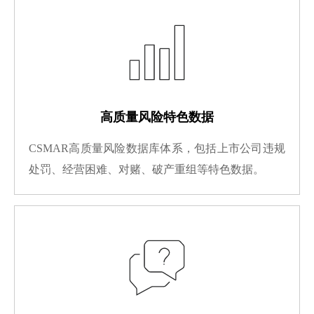
高质量风险特色数据
CSMAR高质量风险数据库体系，包括上市公司违规
处罚、经营困难、对赌、破产重组等特色数据。