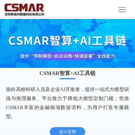
首
页
产
品
解
服
决
客
务
方
户
资
CSMAR智算+AI工具链
案
案
讯
关
例
面向高校科研人员及企业AI开发者，提供一站式大模型训
动
于
练与推理服务。平台致力于降低大模型定制门槛，凭借
态
我
CSMAR丰富的金融领域数据语料，为用户打造专属模
型。
们
进入官网