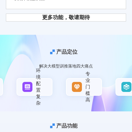
更多功能，敬请期待
产品定位
解决大模型训推落地四大痛点
环
专
境
业
配
门
置
槛
复
高
杂
产品功能