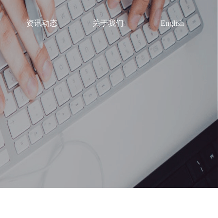
资讯动态
关于我们
English
公司动态
公司简介
金融机构
机构解决方案
数据工具
产品活动
发展历程
技能等
金融数据服务
金融大模型一体化服务
CSMAR智能数据管理平
私募实盘
管理团队
大赛
红楹金融终端
AIGC解决方案
CSMAR智算+AI工具链
荣誉资质
方案
财经大数
据大赛
证券仿真交易一站式解决方案
希施玛智能标注平台
联系我们
资讯数据中心解决方案
极速行情服务平台解决方案