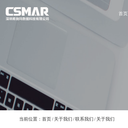
首页
当前位置：
首页
/
关于我们
/
联系我们
/
关于我们