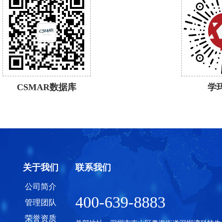
CSMAR数据库
学
关于我们
联系我们
公司简介
400-639-8883
管理团队
荣誉资质