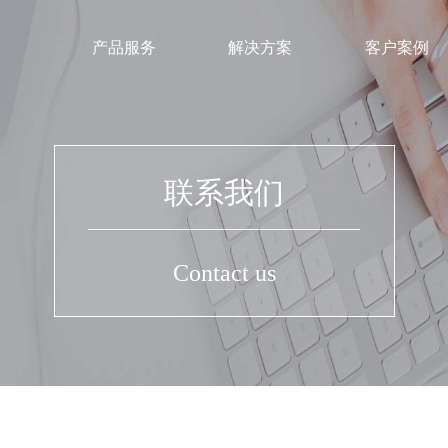
产品服务
解决方案
客户案例
典型案例
金融教育
教育解决方案
典型客户
联系我们
中国经济金融研究数据库
1+X金融大数据处理职业
（CSMAR）
级证书
Contact us
金融业务实验实训教学平台（以
金融实训室建设整体解决
渔有方）
证券投资实训系统
数字经济建模平台