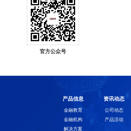
官方公众号
产品信息
资讯动态
金融教育
公司动态
金融机构
产品活动
解决方案